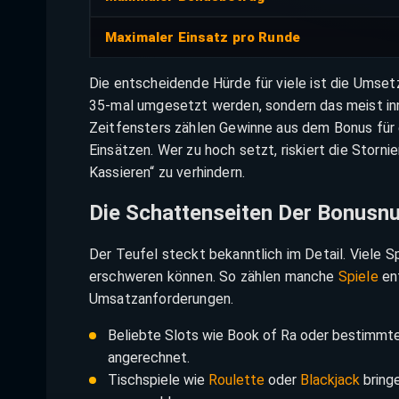
Maximaler Einsatz pro Runde
Die entscheidende Hürde für viele ist die Umset
35-mal umgesetzt werden, sondern das meist inn
Zeitfensters zählen Gewinne aus dem Bonus für e
Einsätzen. Wer zu hoch setzt, riskiert die Storni
Kassieren“ zu verhindern.
Die Schattenseiten Der Bonusn
Der Teufel steckt bekanntlich im Detail. Viele S
erschweren können. So zählen manche
Spiele
ent
Umsatzanforderungen.
Beliebte Slots wie Book of Ra oder bestimmte
angerechnet.
Tischspiele wie
Roulette
oder
Blackjack
bringe