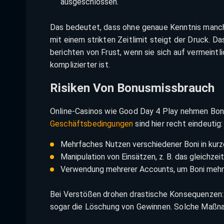
ausgeschlossen.
Das bedeutet, dass ohne genaue Kenntnis manch
mit einem strikten Zeitlimit steigt der Druck. D
berichten von Frust, wenn sie sich auf vermeintl
komplizierter ist.
Risiken Von Bonusmissbrauch
Online-Casinos wie Good Day 4 Play nehmen Bonu
Geschäftsbedingungen
sind hier recht eindeutig:
Mehrfaches Nutzen verschiedener Boni in kurz
Manipulation von Einsätzen, z. B. das gleichze
Verwendung mehrerer Accounts, um Boni mehrf
Bei Verstößen drohen drastische Konsequenzen:
sogar die Löschung von Gewinnen. Solche Maßnah