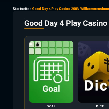
Startseite
Good Day 4 Play Casino 200% Willkommensbon
Good Day 4 Play Casin
GOAL
DICE