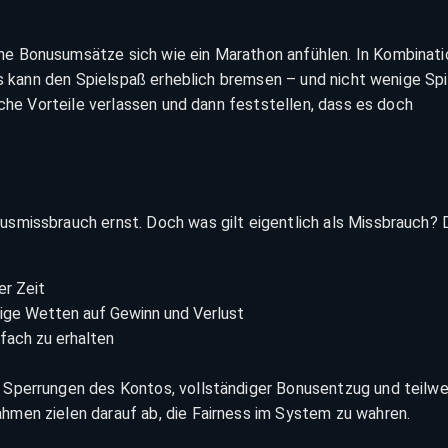
e Bonusumsätze sich wie ein Marathon anfühlen. In Kombinati
as kann den Spielspaß erheblich bremsen – und nicht wenige Spi
iche Vorteile verlassen und dann feststellen, dass es doch
smissbrauch ernst. Doch was gilt eigentlich als Missbrauch? 
er Zeit
itige Wetten auf Gewinn und Verlust
ach zu erhalten
 Sperrungen des Kontos, vollständiger Bonusentzug und teilwe
men zielen darauf ab, die Fairness im System zu wahren.