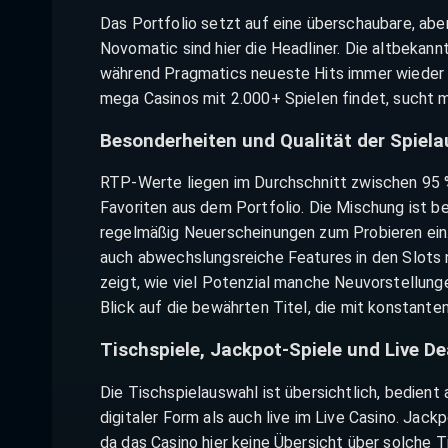
Das Portfolio setzt auf eine überschaubare, abe
Novomatic sind hier die Headliner. Die altbekannt
während Pragmatics neueste Hits immer wieder fü
mega Casinos mit 2.000+ Spielen findet, sucht ma
Besonderheiten und Qualität der Spiel
RTP-Werte liegen im Durchschnitt zwischen 95 %
Favoriten aus dem Portfolio. Die Mischung ist b
regelmäßig Neuerscheinungen zum Probieren ein.
auch abwechslungsreiche Features in den Slots n
zeigt, wie viel Potenzial manche Neuvorstellunge
Blick auf die bewährten Titel, die mit konstant
Tischspiele, Jackpot-Spiele und Live De
Die Tischspielauswahl ist übersichtlich, bedient
digitaler Form als auch live im Live Casino. Jac
da das Casino hier keine Übersicht über solche T