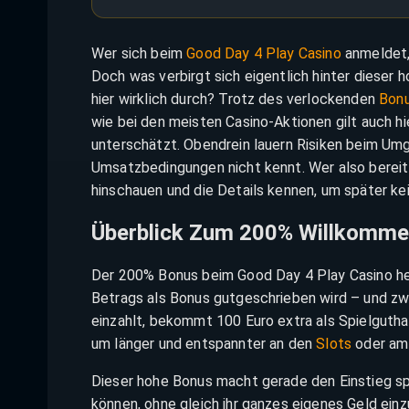
Wer sich beim
Good Day 4 Play Casino
anmeldet,
Doch was verbirgt sich eigentlich hinter dieser 
hier wirklich durch? Trotz des verlockenden
Bon
wie bei den meisten Casino-Aktionen gilt auch h
unterschätzt. Obendrein lauern Risiken beim Um
Umsatzbedingungen nicht kennt. Wer also bereit 
hinschauen und die Details kennen, um später k
Überblick Zum 200% Willkomm
Der 200% Bonus beim Good Day 4 Play Casino hei
Betrags als Bonus gutgeschrieben wird – und zw
einzahlt, bekommt 100 Euro extra als Spielgutha
um länger und entspannter an den
Slots
oder am 
Dieser hohe Bonus macht gerade den Einstieg sp
können, ohne gleich ihr ganzes eigenes Geld ein