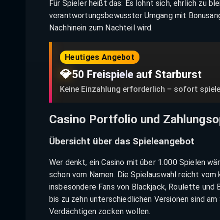
Für Spieler heißt das: Es lohnt sich, ehrlich zu bl
verantwortungsbewusster Umgang mit Bonusangeb
Nachhinein zum Nachteil wird.
Heutiges Angebot
💎
50 Freispiele auf Starburst
Keine Einzahlung erforderlich – sofort spiel
Casino Portfolio und Zahlungso
Übersicht über das Spieleangebot
Wer denkt, ein Casino mit über 1.000 Spielen wär
schon vom Namen. Die Spielauswahl reicht vom k
insbesondere Fans von Blackjack, Roulette und 
bis zu zehn unterschiedlichen Versionen sind am S
Verdächtigen zocken wollen.