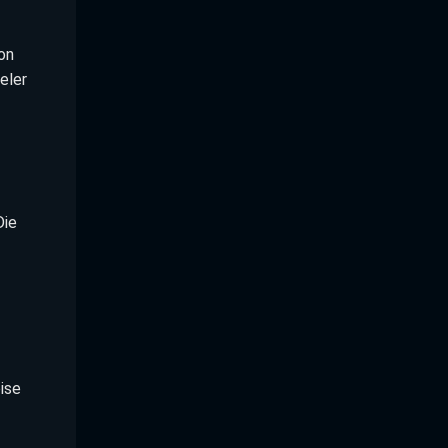
on
eler
Die
ise