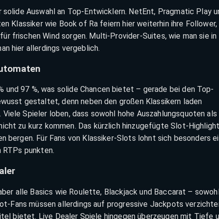
r solide Auswahl an Top-Entwicklern. NetEnt, Pragmatic Play u
en Klassiker wie Book of Ra feiern hier weiterhin ihre Follower,
r frischen Wind sorgen. Multi-Provider-Suites, wie man sie in
n hier allerdings vergeblich.
automaten
 und 97 %, was solide Chancen bietet – gerade bei den Top-
ewusst gestaltet, denn neben den großen Klassikern laden
 Viele Spieler loben, dass sowohl hohe Auszahlungsquoten als
icht zu kurz kommen. Das kürzlich hinzugefügte Slot-Highligh
n bergen. Für Fans von Klassiker-Slots lohnt sich besonders e
en RTPs punkten.
aler
 aber alle Basics wie Roulette, Blackjack und Baccarat – sowohl
kpot-Fans müssen allerdings auf progressive Jackpots verzichte
itel bietet. Live Dealer Spiele hingegen überzeugen mit Tiefe 