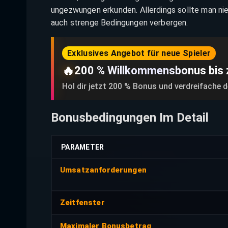
ungezwungen erkunden. Allerdings sollte man nie
auch strenge Bedingungen verbergen.
Exklusives Angebot für neue Spieler
🔥
200 % Willkommensbonus bis 
Hol dir jetzt 200 % Bonus und verdreifache 
Bonusbedingungen Im Detail
PARAMETER
Umsatzanforderungen
Zeitfenster
Maximaler Bonusbetrag