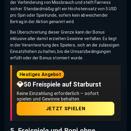
der Verhinderung von Missbrauch und stellt Fairness
sicher. Standardmäßig gilt ein Höchsteinsatz von 5 USD
pro Spin oder Spielrunde, sofern kein abweichender
Betrag in der Aktion genannt wird.
Bei Überschreitung dieser Grenze kann der Bonus
inklusive aller damit erzielten Gewinne verfallen. Es liegt
in der Verantwortung des Spielers, sich an die zulässigen
Einsatzhöhen zu halten, bis die Umsatzbedingungen
erfüllt oder der Bonus storniert wurde.
Heutiges Angebot
💎
50 Freispiele auf Starburst
Keine Einzahlung erforderlich – sofort
spielen und Gewinne behalten.
JETZT SPIELEN
5. Freispiele und Boni ohne