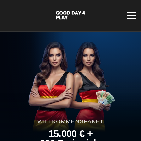
WILLKOMMENSPAKET
15.000 € +