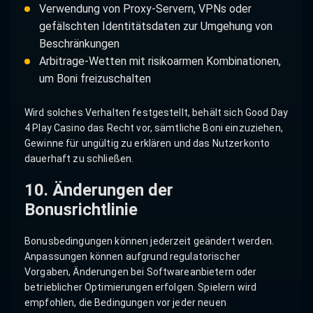
Verwendung von Proxy-Servern, VPNs oder
gefälschten Identitätsdaten zur Umgehung von
Beschränkungen
Arbitrage-Wetten mit risikoarmen Kombinationen,
um Boni freizuschalten
Wird solches Verhalten festgestellt, behält sich Good Day
4 Play Casino das Recht vor, sämtliche Boni einzuziehen,
Gewinne für ungültig zu erklären und das Nutzerkonto
dauerhaft zu schließen.
10. Änderungen der
Bonusrichtlinie
Bonusbedingungen können jederzeit geändert werden.
Anpassungen können aufgrund regulatorischer
Vorgaben, Änderungen bei Softwareanbietern oder
betrieblicher Optimierungen erfolgen. Spielern wird
empfohlen, die Bedingungen vor jeder neuen