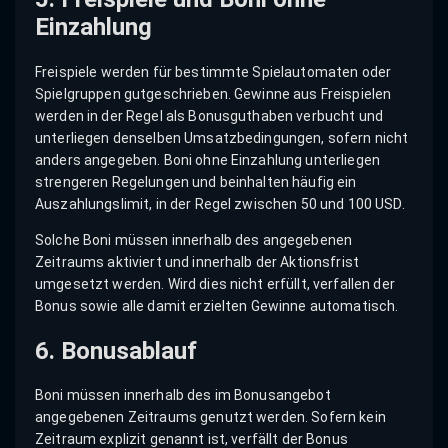
Einzahlung
Freispiele werden für bestimmte Spielautomaten oder
Spielgruppen gutgeschrieben. Gewinne aus Freispielen
werden in der Regel als Bonusguthaben verbucht und
unterliegen denselben Umsatzbedingungen, sofern nicht
anders angegeben. Boni ohne Einzahlung unterliegen
strengeren Regelungen und beinhalten häufig ein
Auszahlungslimit, in der Regel zwischen 50 und 100 USD.
Solche Boni müssen innerhalb des angegebenen
Zeitraums aktiviert und innerhalb der Aktionsfrist
umgesetzt werden. Wird dies nicht erfüllt, verfallen der
Bonus sowie alle damit erzielten Gewinne automatisch.
6. Bonusablauf
Boni müssen innerhalb des im Bonusangebot
angegebenen Zeitraums genutzt werden. Sofern kein
Zeitraum explizit genannt ist, verfällt der Bonus