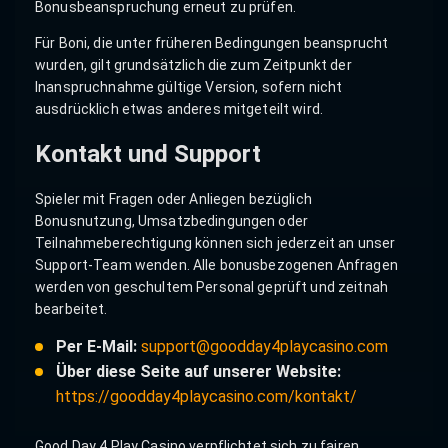
Bonusbeanspruchung erneut zu prüfen.
Für Boni, die unter früheren Bedingungen beansprucht
wurden, gilt grundsätzlich die zum Zeitpunkt der
Inanspruchnahme gültige Version, sofern nicht
ausdrücklich etwas anderes mitgeteilt wird.
Kontakt und Support
Spieler mit Fragen oder Anliegen bezüglich
Bonusnutzung, Umsatzbedingungen oder
Teilnahmeberechtigung können sich jederzeit an unser
Support-Team wenden. Alle bonusbezogenen Anfragen
werden von geschultem Personal geprüft und zeitnah
bearbeitet.
Per E-Mail:
support@goodday4playcasino.com
Über diese Seite auf unserer Website:
https://goodday4playcasino.com/kontakt/
Good Day 4 Play Casino verpflichtet sich zu fairen,