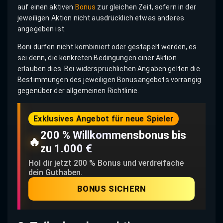
auf einen aktiven
Bonus
zur gleichen Zeit, sofern in der
jeweiligen Aktion nicht ausdrücklich etwas anderes
angegeben ist.
Boni dürfen nicht kombiniert oder gestapelt werden, es
sei denn, die konkreten Bedingungen einer Aktion
erlauben dies. Bei widersprüchlichen Angaben gelten die
Bestimmungen des jeweiligen Bonusangebots vorrangig
gegenüber der allgemeinen Richtlinie.
Exklusives Angebot für neue Spieler
200 % Willkommensbonus bis
🔥
zu 1.000 €
Hol dir jetzt 200 % Bonus und verdreifache
dein Guthaben.
BONUS SICHERN