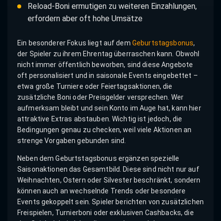
Reload-Boni ermutigen zu weiteren Einzahlungen,
erfordern aber oft hohe Umsätze
Ein besonderer Fokus liegt auf dem
Geburtstagsbonus
,
der Spieler zu ihrem Ehrentag überraschen kann. Obwohl
nicht immer öffentlich beworben, sind diese Angebote
oft personalisiert und in saisonale Events eingebettet –
etwa große Turniere oder Feiertagsaktionen, die
zusätzliche Boni oder Preisgelder versprechen. Wer
aufmerksam bleibt und sein Konto im Auge hat, kann hier
attraktive Extras abstauben. Wichtig ist jedoch, die
Bedingungen genau zu checken, weil viele Aktionen an
strenge Vorgaben gebunden sind.
Neben dem Geburtstagsbonus ergänzen spezielle
Saisonaktionen das Gesamtbild. Diese sind nicht nur auf
Weihnachten, Ostern oder Silvester beschränkt, sondern
können auch an wechselnde Trends oder besondere
Events gekoppelt sein. Spieler berichten von zusätzlichen
Freispielen, Turnierboni oder exklusiven Cashbacks, die