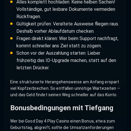
Alles komplett hochladen: Keine halben Sachen!
Vollständige, gut lesbare Dokumente vermeiden
Rückfragen.
Gültigkeit prüfen: Veraltete Ausweise fliegen raus.
Deshalb vorher Ablaufdatum checken.
Fragen direkt klären: Wer beim Support nachfragt,
kommt schneller ans Ziel statt zu zögern.
Schon vor der Auszahlung starten: Lieber
frühzeitig das ID-Upgrade machen, statt auf den
letzten Drücker.
Eine strukturierte Herangehensweise am Anfang erspart
viel Kopfzerbrechen. So entfallen unnötige Wartezeiten –
und das Geld findet seinen Weg schneller auf das Konto.
Bonusbedingungen mit Tiefgang
Wer bei Good Day 4 Play Casino einen Bonus, etwa zum
Geburtstag, abgreift, sollte die Umsatzanforderungen