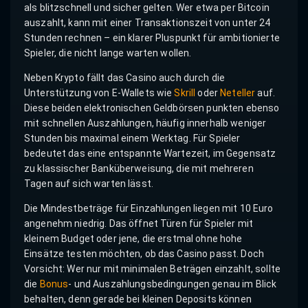
als blitzschnell und sicher gelten. Wer etwa per Bitcoin
auszahlt, kann mit einer Transaktionszeit von unter 24
Stunden rechnen – ein klarer Pluspunkt für ambitionierte
Spieler, die nicht lange warten wollen.
Neben Krypto fällt das Casino auch durch die
Unterstützung von E-Wallets wie
Skrill
oder
Neteller
auf.
Diese beiden elektronischen Geldbörsen punkten ebenso
mit schnellen Auszahlungen, häufig innerhalb weniger
Stunden bis maximal einem Werktag. Für Spieler
bedeutet das eine entspannte Wartezeit, im Gegensatz
zu klassischer Banküberweisung, die mit mehreren
Tagen auf sich warten lässt.
Die Mindestbeträge für Einzahlungen liegen mit 10 Euro
angenehm niedrig. Das öffnet Türen für Spieler mit
kleinem Budget oder jene, die erstmal ohne hohe
Einsätze testen möchten, ob das Casino passt. Doch
Vorsicht: Wer nur mit minimalen Beträgen einzahlt, sollte
die
Bonus
- und Auszahlungsbedingungen genau im Blick
behalten, denn gerade bei kleinen Deposits können