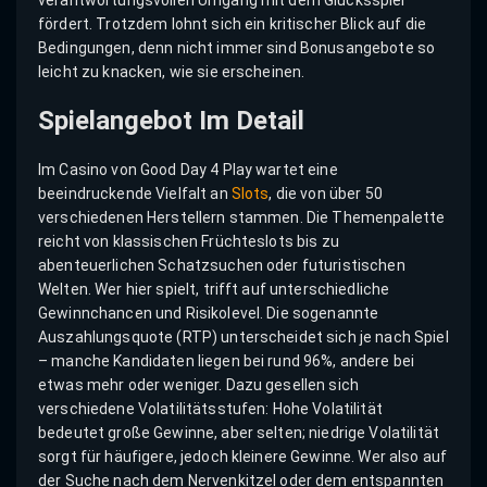
verantwortungsvollen Umgang mit dem Glücksspiel
fördert. Trotzdem lohnt sich ein kritischer Blick auf die
Bedingungen, denn nicht immer sind Bonusangebote so
leicht zu knacken, wie sie erscheinen.
Spielangebot Im Detail
Im Casino von Good Day 4 Play wartet eine
beeindruckende Vielfalt an
Slots
, die von über 50
verschiedenen Herstellern stammen. Die Themenpalette
reicht von klassischen Früchteslots bis zu
abenteuerlichen Schatzsuchen oder futuristischen
Welten. Wer hier spielt, trifft auf unterschiedliche
Gewinnchancen und Risikolevel. Die sogenannte
Auszahlungsquote (RTP) unterscheidet sich je nach Spiel
– manche Kandidaten liegen bei rund 96%, andere bei
etwas mehr oder weniger. Dazu gesellen sich
verschiedene Volatilitätsstufen: Hohe Volatilität
bedeutet große Gewinne, aber selten; niedrige Volatilität
sorgt für häufigere, jedoch kleinere Gewinne. Wer also auf
der Suche nach dem Nervenkitzel oder dem entspannten