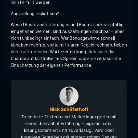
nicht erfüllt werden.
Auszahlung realistisch?
Wenn Umsatzanforderungen und Bonus-Lock sorgfältig
eingehalten werden, sind Auszahlungen machbar – aber
nicht unbedingt einfach. Wer Bonusgewinne schnell
abheben möchte, sollte mit klaren Regeln rechnen. Neben
den frustrierenden Wartezeiten bringt das auch die
Chance auf kontrolliertes Spielen und eine verlässliche
Einschätzung der eigenen Performance.
Nick Schäferhoff
Talentierte Texterin und Marketingexpertin mit
einem Jahrzehnt Erfahrung – eigeninitiativ,
lösungsorientiert und zuverlässig. Verbindet
kreatives Schreiben mit strategischem Denken