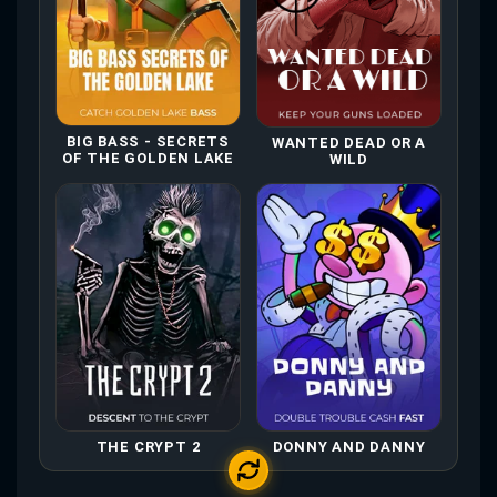
BIG BASS - SECRETS
WANTED DEAD OR A
OF THE GOLDEN LAKE
WILD
THE CRYPT 2
DONNY AND DANNY