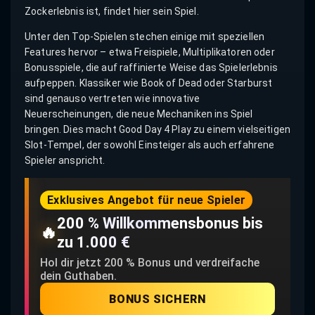
Zockerlebnis ist, findet hier sein Spiel.
Unter den Top-Spielen stechen einige mit speziellen
Features hervor – etwa Freispiele, Multiplikatoren oder
Bonusspiele, die auf raffinierte Weise das Spielerlebnis
aufpeppen. Klassiker wie Book of Dead oder Starburst
sind genauso vertreten wie innovative
Neuerscheinungen, die neue Mechaniken ins Spiel
bringen. Dies macht Good Day 4 Play zu einem vielseitigen
Slot-Tempel, der sowohl Einsteiger als auch erfahrene
Spieler anspricht.
Exklusives Angebot für neue Spieler
200 % Willkommensbonus bis
🔥
zu 1.000 €
Hol dir jetzt 200 % Bonus und verdreifache
dein Guthaben.
BONUS SICHERN