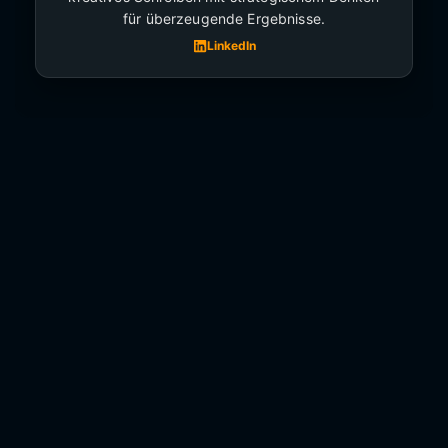
für überzeugende Ergebnisse.
LinkedIn