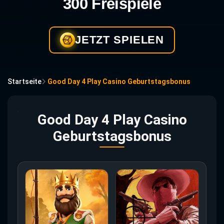
300 Freispiele
JETZT SPIELEN
Startseite
Good Day 4 Play Casino Geburtstagsbonus
Good Day 4 Play Casino
Geburtstagsbonus