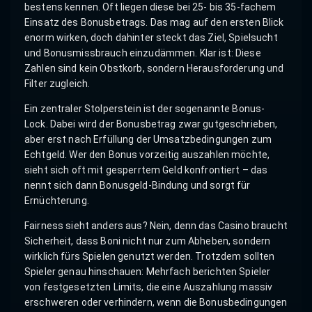
bestens kennen. Oft liegen diese bei 25- bis 35-fachem
Einsatz des Bonusbetrags. Das mag auf den ersten Blick
enorm wirken, doch dahinter steckt das Ziel, Spielsucht
und Bonusmissbrauch einzudämmen. Klar ist: Diese
Zahlen sind kein Obstkorb, sondern Herausforderung und
Filter zugleich.
Ein zentraler Stolperstein ist der sogenannte Bonus-
Lock. Dabei wird der Bonusbetrag zwar gutgeschrieben,
aber erst nach Erfüllung der Umsatzbedingungen zum
Echtgeld. Wer den Bonus vorzeitig auszahlen möchte,
sieht sich oft mit gesperrtem Geld konfrontiert – das
nennt sich dann Bonusgeld-Bindung und sorgt für
Ernüchterung.
Fairness sieht anders aus? Nein, denn das Casino braucht
Sicherheit, dass Boni nicht nur zum Abheben, sondern
wirklich fürs Spielen genutzt werden. Trotzdem sollten
Spieler genau hinschauen: Mehrfach berichten Spieler
von festgesetzten Limits, die eine Auszahlung massiv
erschweren oder verhindern, wenn die Bonusbedingungen