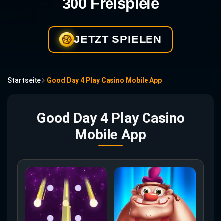
300 Freispiele
JETZT SPIELEN
Startseite
Good Day 4 Play Casino Mobile App
Good Day 4 Play Casino
Mobile App