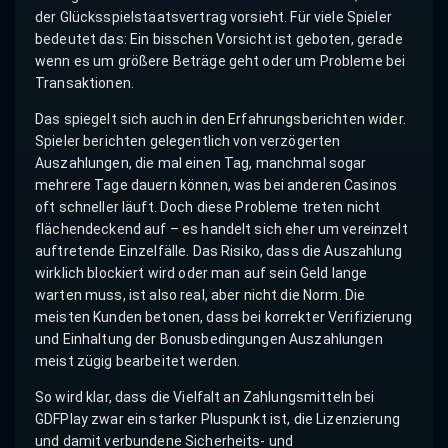
der Glücksspielstaatsvertrag vorsieht. Für viele Spieler
bedeutet das: Ein bisschen Vorsicht ist geboten, gerade
wenn es um größere Beträge geht oder um Probleme bei
Transaktionen.
Das spiegelt sich auch in den Erfahrungsberichten wider.
Spieler berichten gelegentlich von verzögerten
Auszahlungen, die mal einen Tag, manchmal sogar
mehrere Tage dauern können, was bei anderen Casinos
oft schneller läuft. Doch diese Probleme treten nicht
flächendeckend auf – es handelt sich eher um vereinzelt
auftretende Einzelfälle. Das Risiko, dass die Auszahlung
wirklich blockiert wird oder man auf sein Geld lange
warten muss, ist also real, aber nicht die Norm. Die
meisten Kunden betonen, dass bei korrekter Verifizierung
und Einhaltung der Bonusbedingungen Auszahlungen
meist zügig bearbeitet werden.
So wird klar, dass die Vielfalt an Zahlungsmitteln bei
GDFPlay zwar ein starker Pluspunkt ist, die Lizenzierung
und damit verbundene Sicherheits- und