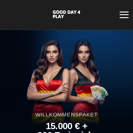
WILLKOMMENSPAKET
15.000 € +