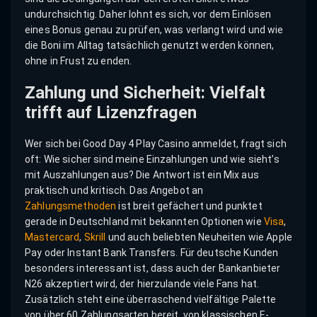
undurchsichtig. Daher lohnt es sich, vor dem Einlösen
eines Bonus genau zu prüfen, was verlangt wird und wie
die Boni im Alltag tatsächlich genutzt werden können,
ohne in Frust zu enden.
Zahlung und Sicherheit: Vielfalt
trifft auf Lizenzfragen
Wer sich bei Good Day 4 Play Casino anmeldet, fragt sich
oft: Wie sicher sind meine Einzahlungen und wie sieht’s
mit Auszahlungen aus? Die Antwort ist ein Mix aus
praktisch und kritisch. Das Angebot an
Zahlungsmethoden
ist breit gefächert und punktet
gerade in Deutschland mit bekannten Optionen wie
Visa
,
Mastercard
,
Skrill
und auch beliebten Neuheiten wie Apple
Pay oder Instant Bank Transfers. Für deutsche Kunden
besonders interessant ist, dass auch der Bankanbieter
N26 akzeptiert wird, der hierzulande viele Fans hat.
Zusätzlich steht eine überraschend vielfältige Palette
von über 60 Zahlungsarten bereit, von klassischen E-