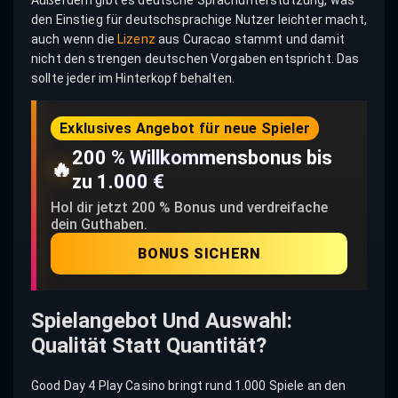
Außerdem gibt es deutsche Sprachunterstützung, was
den Einstieg für deutschsprachige Nutzer leichter macht,
auch wenn die
Lizenz
aus Curacao stammt und damit
nicht den strengen deutschen Vorgaben entspricht. Das
sollte jeder im Hinterkopf behalten.
Exklusives Angebot für neue Spieler
200 % Willkommensbonus bis
🔥
zu 1.000 €
Hol dir jetzt 200 % Bonus und verdreifache
dein Guthaben.
BONUS SICHERN
Spielangebot Und Auswahl:
Qualität Statt Quantität?
Good Day 4 Play Casino bringt rund 1.000 Spiele an den