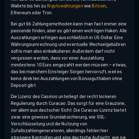
Wallets bis hin zu
Kryptowährungen
wie
Bitcoin
,
Ethereum oder Tron.
Bei gut 66 Zahlungsmethoden kann man fast immer eine
passende finden, aber es gibt einen wichtigen Haken: Alle
Auszahlungen erfolgen ausschließlich in US-Dollar. Eine
Währungsumrechnung und eventuelle Wechselgebühren
sollte man also einkalkulieren. Außerdem darf nicht
vergessen werden, dass vor einer Auszahlung
mindestens 10 Euro eingezahlt werden müssen – etwas,
das bei manchem Einsteiger Sorgen hervorruft, weil es
keine direkten Auszahlungen von Bonusguthaben ohne
Deposit gibt.
Die Lizenz des Casinos unterliegt der recht lockeren
Regulierung durch Curacao. Das sorgt für eine Grauzone,
vor allem aus deutscher Sicht. Die Curacao-Lizenz bietet
zwar eine gewisse Grundabsicherung, wie SSL-
Verschlüsselung und die Nutzung von
Zufallszahlengeneratoren, allerdings fehlen hier
strengere Kontrollen und eine deutsche Aufsicht, wie sie