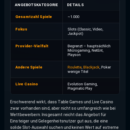
ANGEBOTSKATEGORIE
DETAILS
Gesamtzahl Spiele
~1.000
Fokus
Slots (Classic, Video,
Jackpot)
Provider-Vielfalt
Begrenzt – hauptsächlich
Microgaming, NetEnt,
Playson
Andere Spiele
Roulette
,
Blackjack
, Poker
wenige Titel
Live Casino
Evolution Gaming,
Pragmatic Play
Erschwerend wirkt, dass Table Games und Live Casino
zwar vorhanden sind, aber nicht so umfangreich wie bei
Wettbewerbern. Insgesamt reicht das Angebot für
Einsteiger und Gelegenheitsnutzer gut aus, die eine
solide Slot-Auswahl suchen und keinen Wert auf extreme