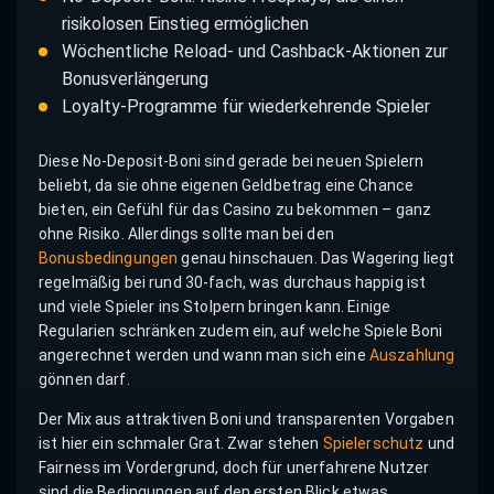
risikolosen Einstieg ermöglichen
Wöchentliche Reload- und Cashback-Aktionen zur
Bonusverlängerung
Loyalty-Programme für wiederkehrende Spieler
Diese No-Deposit-Boni sind gerade bei neuen Spielern
beliebt, da sie ohne eigenen Geldbetrag eine Chance
bieten, ein Gefühl für das Casino zu bekommen – ganz
ohne Risiko. Allerdings sollte man bei den
Bonusbedingungen
genau hinschauen. Das Wagering liegt
regelmäßig bei rund 30-fach, was durchaus happig ist
und viele Spieler ins Stolpern bringen kann. Einige
Regularien schränken zudem ein, auf welche Spiele Boni
angerechnet werden und wann man sich eine
Auszahlung
gönnen darf.
Der Mix aus attraktiven Boni und transparenten Vorgaben
ist hier ein schmaler Grat. Zwar stehen
Spielerschutz
und
Fairness im Vordergrund, doch für unerfahrene Nutzer
sind die Bedingungen auf den ersten Blick etwas