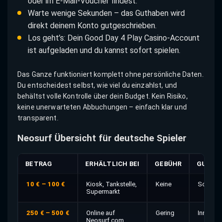
oder im E-Mail-Voucher findest.
Warte wenige Sekunden – das Guthaben wird
direkt deinem Konto gutgeschrieben.
Los geht’s: Dein Good Day 4 Play Casino-Account
ist aufgeladen und du kannst sofort spielen.
Das Ganze funktioniert komplett ohne persönliche Daten.
Du entscheidest selbst, wie viel du einzahlst, und
behältst volle Kontrolle über dein Budget. Kein Risiko,
keine unerwarteten Abbuchungen – einfach klar und
transparent.
Neosurf Übersicht für deutsche Spieler
BETRAG
ERHÄLTLICH BEI
GEBÜHR
GUTSC
10 € – 100 €
Kiosk, Tankstelle,
Keine
Sofort
Supermarkt
250 € – 500 €
Online auf
Gering
Innerha
Neosurf.com