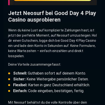
Jetzt Neosurf bei Good Day 4 Play
Casino ausprobieren
Wenn du keine Lust auf komplizierte Zahlungen hast, ist
jetzt der perfekte Moment, auf Neosurf umzusteigen. Hol
dir einen Gutschein, logge dich bei Good Day 4 Play Casino
ein und lade dein Konto in Sekunden auf. Keine Formulare,
keine Wartezeiten – einfach einzahlen und direkt
losspielen.
Deine Vorteile zusammengefasst:
Schnell:
Guthaben sofort auf deinem Konto.
Sicher:
Keine Weitergabe persönlicher Daten.
Flexibel:
Karten in ganz Deutschland erhältlich.
Einfach:
Code eingeben, bestätigen, fertig.
Mit Neosurf behältst du die volle Kontrolle über dein