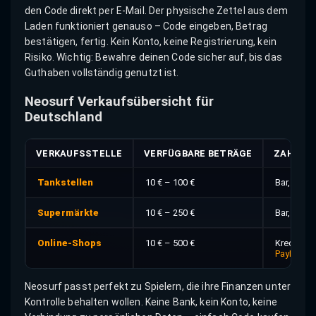
den Code direkt per E-Mail. Der physische Zettel aus dem
Laden funktioniert genauso – Code eingeben, Betrag
bestätigen, fertig. Kein Konto, keine Registrierung, kein
Risiko. Wichtig: Bewahre deinen Code sicher auf, bis das
Guthaben vollständig genutzt ist.
Neosurf Verkaufsübersicht für
Deutschland
VERKAUFSSTELLE
VERFÜGBARE BETRÄGE
ZAHLUN
Tankstellen
10 € – 100 €
Bar, Karte
Supermärkte
10 € – 250 €
Bar, EC-Ka
Online-Shops
10 € – 500 €
Kreditkart
PayPal
, S
Neosurf passt perfekt zu Spielern, die ihre Finanzen unter
Kontrolle behalten wollen. Keine Bank, kein Konto, keine