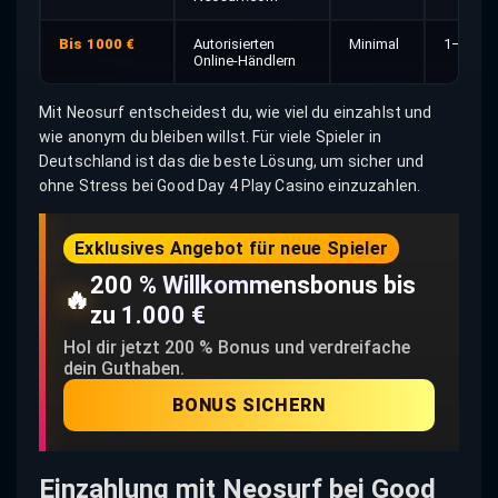
Bis 1000 €
Autorisierten
Minimal
1–2 Min
Online-Händlern
Mit Neosurf entscheidest du, wie viel du einzahlst und
wie anonym du bleiben willst. Für viele Spieler in
Deutschland ist das die beste Lösung, um sicher und
ohne Stress bei Good Day 4 Play Casino einzuzahlen.
Exklusives Angebot für neue Spieler
200 % Willkommensbonus bis
🔥
zu 1.000 €
Hol dir jetzt 200 % Bonus und verdreifache
dein Guthaben.
BONUS SICHERN
Einzahlung mit Neosurf bei Good