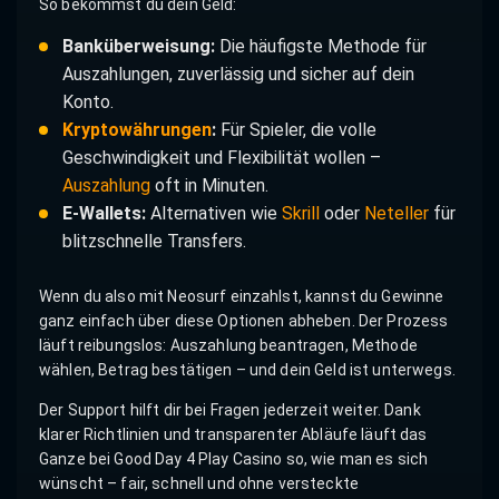
So bekommst du dein Geld:
Banküberweisung:
Die häufigste Methode für
Auszahlungen, zuverlässig und sicher auf dein
Konto.
Kryptowährungen
:
Für Spieler, die volle
Geschwindigkeit und Flexibilität wollen –
Auszahlung
oft in Minuten.
E-Wallets:
Alternativen wie
Skrill
oder
Neteller
für
blitzschnelle Transfers.
Wenn du also mit Neosurf einzahlst, kannst du Gewinne
ganz einfach über diese Optionen abheben. Der Prozess
läuft reibungslos: Auszahlung beantragen, Methode
wählen, Betrag bestätigen – und dein Geld ist unterwegs.
Der Support hilft dir bei Fragen jederzeit weiter. Dank
klarer Richtlinien und transparenter Abläufe läuft das
Ganze bei Good Day 4 Play Casino so, wie man es sich
wünscht – fair, schnell und ohne versteckte