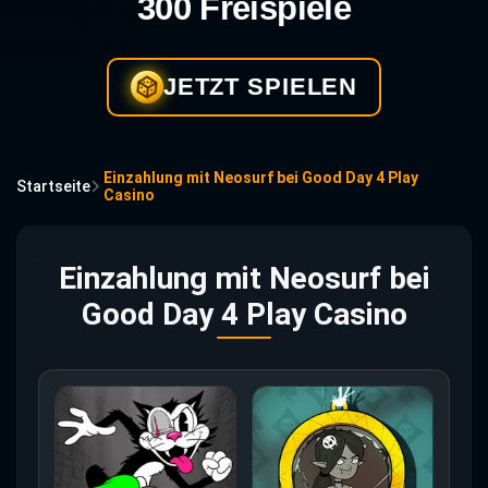
300 Freispiele
JETZT SPIELEN
Einzahlung mit Neosurf bei Good Day 4 Play
Startseite
Casino
Einzahlung mit Neosurf bei
Good Day 4 Play Casino