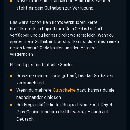
5. Bestätige die Transaktion – und in Sekunden
steht dir dein Guthaben zur Verfügung.
Das war’s schon. Kein Konto verknüpfen, keine
Kreditkarte, kein Papierkram. Dein Geld ist sofort
verfügbar, und du kannst direkt weiterspielen. Wenn du
später mehr Guthaben brauchst, kannst du einfach einen
neuen Neosurf-Code kaufen und den Vorgang
wiederholen.
Kleine Tipps für deutsche Spieler:
Bewahre deinen Code gut auf, bis das Guthaben
verbraucht ist.
Wenn du mehrere
Gutscheine
hast, kannst du sie
nacheinander einlösen.
Bei Fragen hilft dir der Support von Good Day 4
Play Casino rund um die Uhr weiter – auch auf
Deutsch.