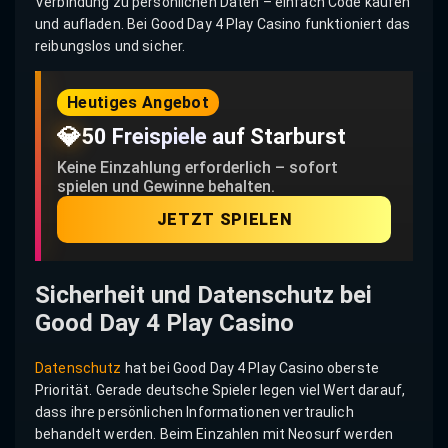
Verbindung zu persönlichen Daten – einfach Code kaufen
und aufladen. Bei Good Day 4 Play Casino funktioniert das
reibungslos und sicher.
Heutiges Angebot
💎
50 Freispiele auf Starburst
Keine Einzahlung erforderlich – sofort
spielen und Gewinne behalten.
JETZT SPIELEN
Sicherheit und Datenschutz bei
Good Day 4 Play Casino
Datenschutz
hat bei Good Day 4 Play Casino oberste
Priorität. Gerade deutsche Spieler legen viel Wert darauf,
dass ihre persönlichen Informationen vertraulich
behandelt werden. Beim Einzahlen mit Neosurf werden