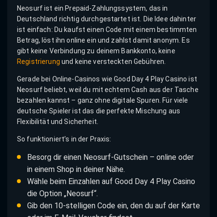
Neosurf ist ein Prepaid-Zahlungssystem, das in
Deutschland richtig durchgestartet ist. Die Idee dahinter
ist einfach: Du kaufst einen Code mit einem bestimmten
Betrag, löst ihn online ein und zahlst damit anonym. Es
gibt keine Verbindung zu deinem Bankkonto, keine
Registrierung
und keine versteckten Gebühren.
Gerade bei Online-Casinos wie Good Day 4 Play Casino ist
Neosurf beliebt, weil du mit echtem Cash aus der Tasche
bezahlen kannst – ganz ohne digitale Spuren. Für viele
deutsche Spieler ist das die perfekte Mischung aus
Flexibilität und Sicherheit.
So funktioniert’s in der Praxis:
Besorg dir einen Neosurf-Gutschein – online oder
in einem Shop in deiner Nähe.
Wähle beim Einzahlen auf Good Day 4 Play Casino
die Option „Neosurf“.
Gib den 10-stelligen Code ein, den du auf der Karte