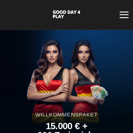
WILLKOMMENSPAKET
15.000 € +