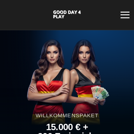
WILLKOMMENSPAKET
15.000 € +