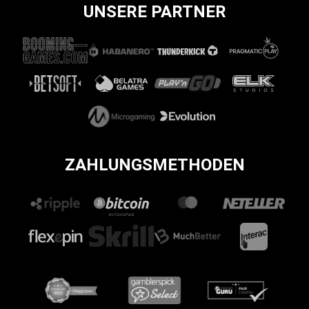
Klarna Einzahlung
Verantwortungsvolles Spielen
Treueprogramm
UNSERE PARTNER
Giropay Einzahlung
Redaktionsrichtlinien
Bewertung
Neosurf Einzahlung
Bonusbedingungen
Krypto Einzahlung
Zahlungsrichtlinie
Bitcoin Einzahlung
ZAHLUNGSMETHODEN