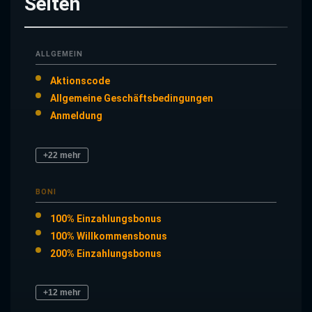
Seiten
ALLGEMEIN
Aktionscode
Allgemeine Geschäftsbedingungen
Anmeldung
+22 mehr
BONI
100% Einzahlungsbonus
100% Willkommensbonus
200% Einzahlungsbonus
+12 mehr