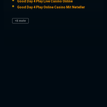
Good Day 4 Play Live Casino Online
Good Day 4 Play Online Casino Mit Neteller
+8 mehr