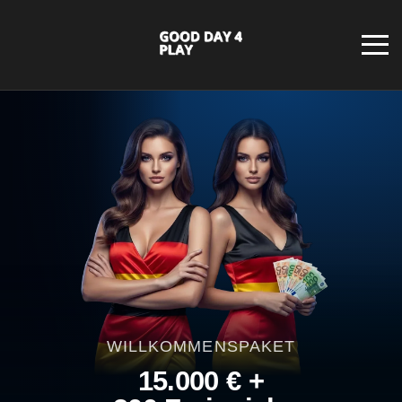
WILLKOMMENSPAKET
15.000 € +