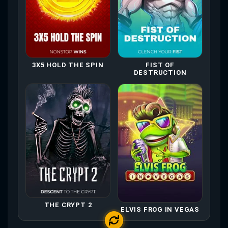
3X5 HOLD THE SPIN
FIST OF
DESTRUCTION
THE CRYPT 2
ELVIS FROG IN VEGAS