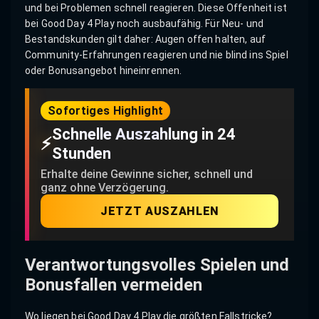
und bei Problemen schnell reagieren. Diese Offenheit ist
bei Good Day 4 Play noch ausbaufähig. Für Neu- und
Bestandskunden gilt daher: Augen offen halten, auf
Community-Erfahrungen reagieren und nie blind ins Spiel
oder Bonusangebot hineinrennen.
Sofortiges Highlight
Schnelle Auszahlung in 24
⚡
Stunden
Erhalte deine Gewinne sicher, schnell und
ganz ohne Verzögerung.
JETZT AUSZAHLEN
Verantwortungsvolles Spielen und
Bonusfallen vermeiden
Wo liegen bei Good Day 4 Play die größten Fallstricke?