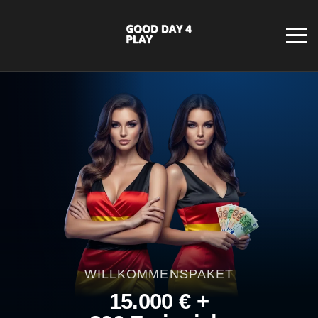
WILLKOMMENSPAKET
15.000 € +