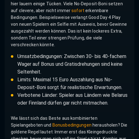
hier lauern einige Tücken. Viele No-Deposit-Boni setzen
auf clevere, aber nicht immer
sofort
erkennbare
Bedingungen. Beispielsweise verlangt Good Day 4 Play
von neuen Spielern ein Selfie mit Ausweis, bevor Gewinne
ausgezahlt werden können. Das ist kein lockeres Extra,
sondern Teil einer strengen Prüfung, die viele
verschrecken könnte.
Umsatzbedingungen: Zwischen 30- bis 40-fachem
Wager auf Bonus und Gratisdrehungen sind keine
Seltenheit.
Limits: Maximal 15 Euro Auszahlung aus No-
Deposit-Boni sorgt für realistische Erwartungen.
Verbotene Länder: Spieler aus Ländern wie Belarus
oder Finnland dürfen gar nicht mitmachen.
Wie lässt sich das Beste aus kombinierten
Spielangeboten und
Bonusbedingungen
herausholen? Die
goldene Regel lautet: Immer erst das Kleingedruckte
checken, bevor man sich voll ins Spiel stürzt. Kombis aus