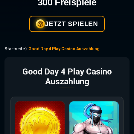
300 Freispiele
JETZT SPIELEN
Startseite
Good Day 4 Play Casino Auszahlung
Good Day 4 Play Casino
Auszahlung