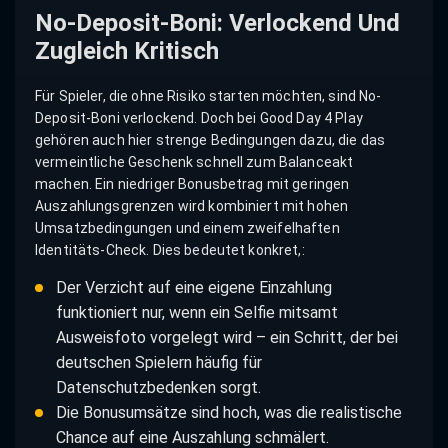
No-Deposit-Boni: Verlockend Und
Zugleich Kritisch
Für Spieler, die ohne Risiko starten möchten, sind No-
Deposit-Boni verlockend. Doch bei Good Day 4 Play
gehören auch hier strenge Bedingungen dazu, die das
vermeintliche Geschenk schnell zum Balanceakt
machen. Ein niedriger Bonusbetrag mit geringen
Auszahlungsgrenzen wird kombiniert mit hohen
Umsatzbedingungen und einem zweifelhaften
Identitäts-Check. Dies bedeutet konkret,:
Der Verzicht auf eine eigene Einzahlung
funktioniert nur, wenn ein Selfie mitsamt
Ausweisfoto vorgelegt wird – ein Schritt, der bei
deutschen Spielern häufig für
Datenschutzbedenken sorgt.
Die Bonusumsätze sind hoch, was die realistische
Chance auf eine Auszahlung schmälert.