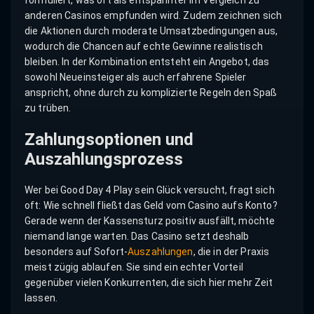
anderen Casinos empfunden wird. Zudem zeichnen sich
die Aktionen durch moderate Umsatzbedingungen aus,
wodurch die Chancen auf echte Gewinne realistisch
bleiben. In der Kombination entsteht ein Angebot, das
sowohl Neueinsteiger als auch erfahrene Spieler
anspricht, ohne durch zu komplizierte Regeln den Spaß
zu trüben.
Zahlungsoptionen und
Auszahlungsprozess
Wer bei Good Day 4 Play sein Glück versucht, fragt sich
oft: Wie schnell fließt das Geld vom Casino aufs Konto?
Gerade wenn der Kassensturz positiv ausfällt, möchte
niemand lange warten. Das Casino setzt deshalb
besonders auf Sofort-
Auszahlungen
, die in der Praxis
meist zügig ablaufen. Sie sind ein echter Vorteil
gegenüber vielen Konkurrenten, die sich hier mehr Zeit
lassen.