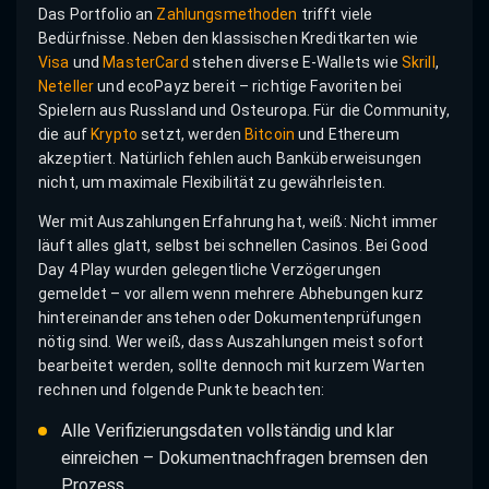
Das Portfolio an
Zahlungsmethoden
trifft viele
Bedürfnisse. Neben den klassischen Kreditkarten wie
Visa
und
MasterCard
stehen diverse E-Wallets wie
Skrill
,
Neteller
und ecoPayz bereit – richtige Favoriten bei
Spielern aus Russland und Osteuropa. Für die Community,
die auf
Krypto
setzt, werden
Bitcoin
und Ethereum
akzeptiert. Natürlich fehlen auch Banküberweisungen
nicht, um maximale Flexibilität zu gewährleisten.
Wer mit Auszahlungen Erfahrung hat, weiß: Nicht immer
läuft alles glatt, selbst bei schnellen Casinos. Bei Good
Day 4 Play wurden gelegentliche Verzögerungen
gemeldet – vor allem wenn mehrere Abhebungen kurz
hintereinander anstehen oder Dokumentenprüfungen
nötig sind. Wer weiß, dass Auszahlungen meist sofort
bearbeitet werden, sollte dennoch mit kurzem Warten
rechnen und folgende Punkte beachten:
Alle Verifizierungsdaten vollständig und klar
einreichen – Dokumentnachfragen bremsen den
Prozess