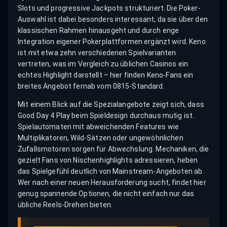
Slots und progressive Jackpots strukturiert. Die Poker-
Auswahl ist dabei besonders interessant, da sie über den
klassischen Rahmen hinausgeht und durch enge
Integration eigener Pokerplattformen ergänzt wird. Keno
ist mit etwa zehn verschiedenen Spielvarianten
vertreten, was im Vergleich zu üblichen Casinos ein
echtes Highlight darstellt – hier finden Keno-Fans ein
breites Angebot fernab vom 0815-Standard.
Mit einem Blick auf die Spezialangebote zeigt sich, dass
Good Day 4 Play beim Spieldesign durchaus mutig ist.
Spielautomaten mit abweichenden Features wie
Multiplikatoren, Wild-Sätzen oder ungewöhnlichen
Zufallsmotoren sorgen für Abwechslung. Mechaniken, die
gezielt Fans von Nischenhighlights adressieren, heben
das Spielgefühl deutlich von Mainstream-Angeboten ab.
Wer nach einer neuen Herausforderung sucht, findet hier
genug spannende Optionen, die nicht einfach nur das
übliche Reels-Drehen bieten.