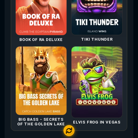
TIKI THUNDER
BOOK OF RA DELUXE
BIG BASS - SECRETS
ELVIS FROG IN VEGAS
OF THE GOLDEN LAKE