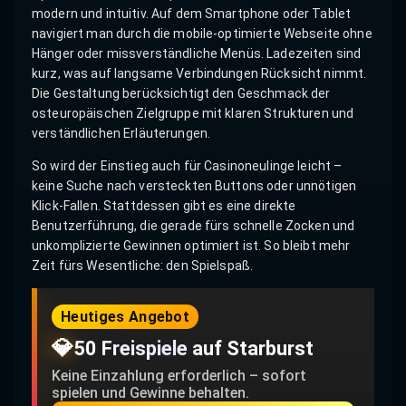
modern und intuitiv. Auf dem Smartphone oder Tablet
navigiert man durch die mobile-optimierte Webseite ohne
Hänger oder missverständliche Menüs. Ladezeiten sind
kurz, was auf langsame Verbindungen Rücksicht nimmt.
Die Gestaltung berücksichtigt den Geschmack der
osteuropäischen Zielgruppe mit klaren Strukturen und
verständlichen Erläuterungen.
So wird der Einstieg auch für Casinoneulinge leicht –
keine Suche nach versteckten Buttons oder unnötigen
Klick-Fallen. Stattdessen gibt es eine direkte
Benutzerführung, die gerade fürs schnelle Zocken und
unkomplizierte Gewinnen optimiert ist. So bleibt mehr
Zeit fürs Wesentliche: den Spielspaß.
Heutiges Angebot
💎
50 Freispiele auf Starburst
Keine Einzahlung erforderlich – sofort
spielen und Gewinne behalten.