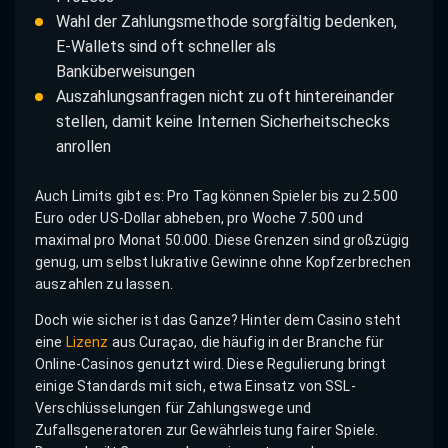
Wahl der Zahlungsmethode sorgfältig bedenken,
E-Wallets sind oft schneller als
Banküberweisungen
Auszahlungsanfragen nicht zu oft hintereinander
stellen, damit keine Internen Sicherheitschecks
anrollen
Auch Limits gibt es: Pro Tag können Spieler bis zu 2.500
Euro oder US-Dollar abheben, pro Woche 7.500 und
maximal pro Monat 50.000. Diese Grenzen sind großzügig
genug, um selbst lukrative Gewinne ohne Kopfzerbrechen
auszahlen zu lassen.
Doch wie sicher ist das Ganze? Hinter dem Casino steht
eine
Lizenz
aus Curaçao, die häufig in der Branche für
Online-Casinos genutzt wird. Diese Regulierung bringt
einige Standards mit sich, etwa Einsatz von SSL-
Verschlüsselungen für Zahlungswege und
Zufallsgeneratoren zur Gewährleistung fairer Spiele.