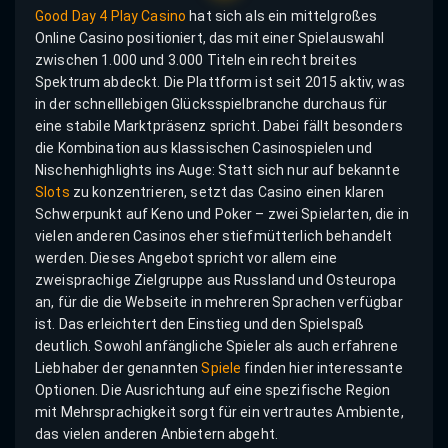
Good Day 4 Play Casino
hat sich als ein mittelgroßes
Online Casino positioniert, das mit einer Spielauswahl
zwischen 1.000 und 3.000 Titeln ein recht breites
Spektrum abdeckt. Die Plattform ist seit 2015 aktiv, was
in der schnelllebigen Glücksspielbranche durchaus für
eine stabile Marktpräsenz spricht. Dabei fällt besonders
die Kombination aus klassischen Casinospielen und
Nischenhighlights ins Auge: Statt sich nur auf bekannte
Slots
zu konzentrieren, setzt das Casino einen klaren
Schwerpunkt auf Keno und Poker – zwei Spielarten, die in
vielen anderen Casinos eher stiefmütterlich behandelt
werden. Dieses Angebot spricht vor allem eine
zweisprachige Zielgruppe aus Russland und Osteuropa
an, für die die Webseite in mehreren Sprachen verfügbar
ist. Das erleichtert den Einstieg und den Spielspaß
deutlich. Sowohl anfängliche Spieler als auch erfahrene
Liebhaber der genannten
Spiele
finden hier interessante
Optionen. Die Ausrichtung auf eine spezifische Region
mit Mehrsprachigkeit sorgt für ein vertrautes Ambiente,
das vielen anderen Anbietern abgeht.