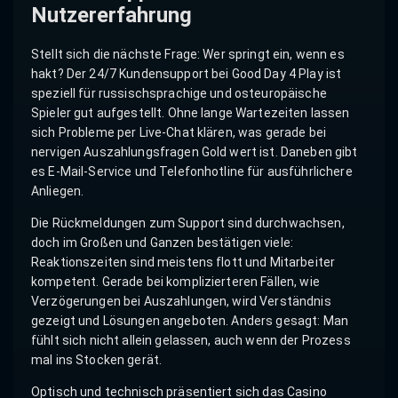
Nutzererfahrung
Stellt sich die nächste Frage: Wer springt ein, wenn es
hakt? Der 24/7 Kundensupport bei Good Day 4 Play ist
speziell für russischsprachige und osteuropäische
Spieler gut aufgestellt. Ohne lange Wartezeiten lassen
sich Probleme per Live-Chat klären, was gerade bei
nervigen Auszahlungsfragen Gold wert ist. Daneben gibt
es E-Mail-Service und Telefonhotline für ausführlichere
Anliegen.
Die Rückmeldungen zum Support sind durchwachsen,
doch im Großen und Ganzen bestätigen viele:
Reaktionszeiten sind meistens flott und Mitarbeiter
kompetent. Gerade bei komplizierteren Fällen, wie
Verzögerungen bei Auszahlungen, wird Verständnis
gezeigt und Lösungen angeboten. Anders gesagt: Man
fühlt sich nicht allein gelassen, auch wenn der Prozess
mal ins Stocken gerät.
Optisch und technisch präsentiert sich das Casino