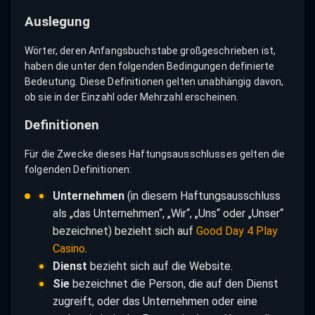
Auslegung
Wörter, deren Anfangsbuchstabe großgeschrieben ist,
haben die unter den folgenden Bedingungen definierte
Bedeutung. Diese Definitionen gelten unabhängig davon,
ob sie in der Einzahl oder Mehrzahl erscheinen.
Definitionen
Für die Zwecke dieses Haftungsausschlusses gelten die
folgenden Definitionen:
Unternehmen
(in diesem Haftungsausschluss
als „das Unternehmen“, „Wir“, „Uns“ oder „Unser“
bezeichnet) bezieht sich auf
Good Day 4 Play
Casino
.
Dienst
bezieht sich auf die Website.
Sie
bezeichnet die Person, die auf den Dienst
zugreift, oder das Unternehmen oder eine