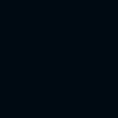
ZAHLUNGSMETHODEN