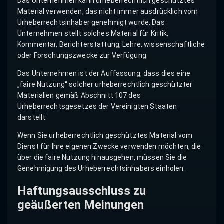
Das Unternehmen kann urheberrechtlich geschütztes
Material verwenden, das nicht immer ausdrücklich vom
Urheberrechtsinhaber genehmigt wurde. Das
Unternehmen stellt solches Material für Kritik,
Kommentar, Berichterstattung, Lehre, wissenschaftliche
oder Forschungszwecke zur Verfügung.
Das Unternehmen ist der Auffassung, dass dies eine
„faire Nutzung“ solcher urheberrechtlich geschützter
Materialien gemäß Abschnitt 107 des
Urheberrechtsgesetzes der Vereinigten Staaten
darstellt.
Wenn Sie urheberrechtlich geschütztes Material vom
Dienst für Ihre eigenen Zwecke verwenden möchten, die
über die faire Nutzung hinausgehen, müssen Sie die
Genehmigung des Urheberrechtsinhabers einholen.
Haftungsausschluss zu
geäußerten Meinungen