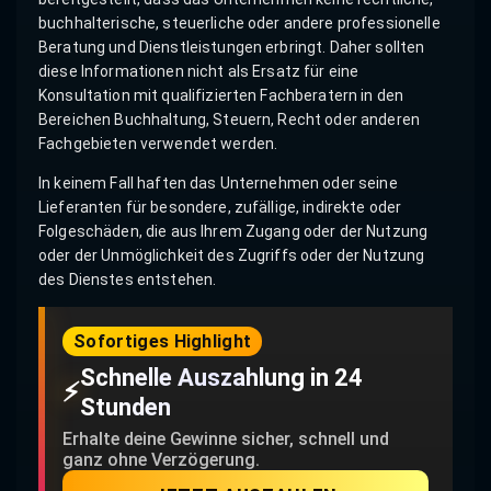
buchhalterische, steuerliche oder andere professionelle
Beratung und Dienstleistungen erbringt. Daher sollten
diese Informationen nicht als Ersatz für eine
Konsultation mit qualifizierten Fachberatern in den
Bereichen Buchhaltung, Steuern, Recht oder anderen
Fachgebieten verwendet werden.
In keinem Fall haften das Unternehmen oder seine
Lieferanten für besondere, zufällige, indirekte oder
Folgeschäden, die aus Ihrem Zugang oder der Nutzung
oder der Unmöglichkeit des Zugriffs oder der Nutzung
des Dienstes entstehen.
Sofortiges Highlight
Schnelle Auszahlung in 24
⚡
Stunden
Erhalte deine Gewinne sicher, schnell und
ganz ohne Verzögerung.