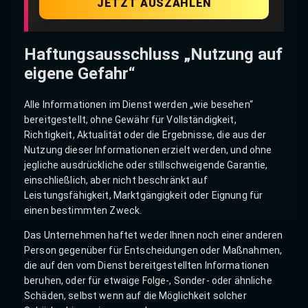
JETZT AUSZAHLEN
Haftungsausschluss „Nutzung auf
eigene Gefahr“
Alle Informationen im Dienst werden „wie besehen“
bereitgestellt, ohne Gewähr für Vollständigkeit,
Richtigkeit, Aktualität oder die Ergebnisse, die aus der
Nutzung dieser Informationen erzielt werden, und ohne
jegliche ausdrückliche oder stillschweigende Garantie,
einschließlich, aber nicht beschränkt auf
Leistungsfähigkeit, Marktgängigkeit oder Eignung für
einen bestimmten Zweck.
Das Unternehmen haftet weder Ihnen noch einer anderen
Person gegenüber für Entscheidungen oder Maßnahmen,
die auf den vom Dienst bereitgestellten Informationen
beruhen, oder für etwaige Folge-, Sonder- oder ähnliche
Schäden, selbst wenn auf die Möglichkeit solcher